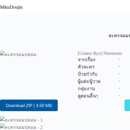
Skip
MikuDoujin
to
content
ละครจอม
[Umino Ryo] Nisemono
-
จากเรื่อง
-
ตัวละคร
-
ป้ายกำกับ
-
ผู้แต่ง/ผู้วาด
-
กลุ่มงาน
-
ดูตอนอื่น
ๆ
Download ZIP | 4.50 MB