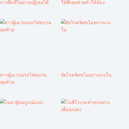
การฝึกที่ไม่อาจปฏิเสธได้
ให้พี่เขยช่วยทำให้ท้อง
สาวผู้เมาบนรถไฟขบวน
ยัยโรคจิตขโมยกางเกงใน
สุดท้าย