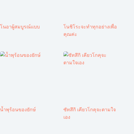
โนอาผู้สมบูรณ์แบบ
โนชิโระจะทำทุกอย่างเพื่อ
คุณค่ะ
น้ำพุร้อนของยักษ์
ซัทสึกิ เคียวโกคุจะตามใจ
เอง