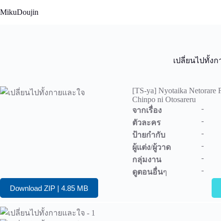
Skip
MikuDoujin
to
content
เปลี่ยนไปทั้ง
[TS-ya] Nyotaika Netorare 
Chinpo ni Otosareru
-
จากเรื่อง
-
ตัวละคร
-
ป้ายกำกับ
-
ผู้แต่ง/ผู้วาด
-
กลุ่มงาน
-
ดูตอนอื่น
ๆ
Download ZIP | 4.85 MB