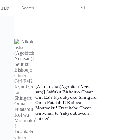
นแปล
[Aikokusha (Agobitch Nee-
san)] Seifuku Bishoujo Cheer
Girl Ee!? Kyuukyoku Shirigaru
Onna Futatabi!! Koi wa
Moumoku! Dosukebe Cheer
Girl-chan to Yakyuubu-kun
dattee?