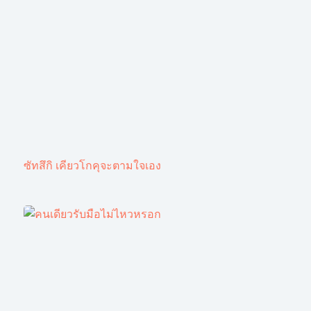
ซัทสึกิ เคียวโกคุจะตามใจเอง