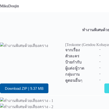
Skip
MikuDoujin
to
content
ทำงานพิเศษด้ว
[Teokome (Gendou Kobayash
-
จากเรื่อง
-
ตัวละคร
-
ป้ายกำกับ
-
ผู้แต่ง/ผู้วาด
-
กลุ่มงาน
-
ดูตอนอื่น
ๆ
Download ZIP | 9.37 MB