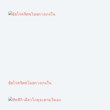
ยัยโรคจิตขโมยกางเกงใน