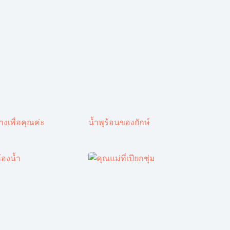
งเพื่อคุณค่ะ
น้ำพุร้อนของยักษ์