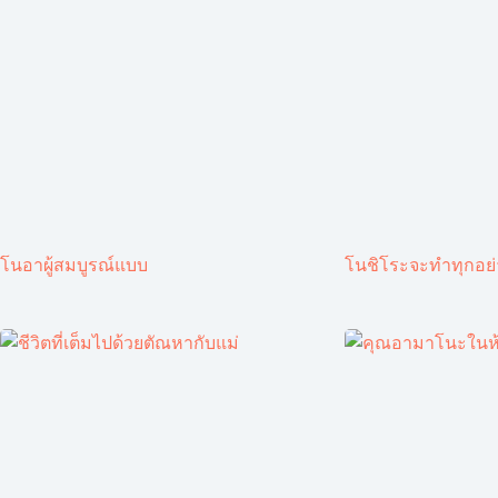
โนอาผู้สมบูรณ์แบบ
โนชิโระจะทำทุกอย่า