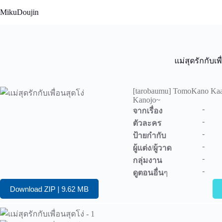
Skip
MikuDoujin
to
content
แม่สุดรักกับเพ
[tarobaumu] TomoKano Kaa
Kanojo~
-
จากเรื่อง
-
ตัวละคร
-
ป้ายกำกับ
-
ผู้แต่ง/ผู้วาด
-
กลุ่มงาน
-
ดูตอนอื่น
ๆ
Download ZIP | 9.62 MB