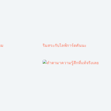
หม
ริมสระกับไลฟ์การ์ดคันนะ