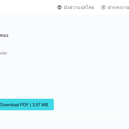
มังฮวาแปลไทย
ฝากลงงา
้นทอง
mone
Download PDF | 3.97 MB