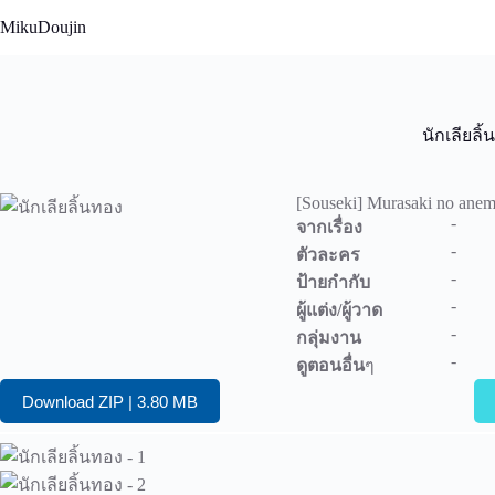
Skip
MikuDoujin
to
content
นักเลียลิ
[Souseki] Murasaki no ane
-
จากเรื่อง
-
ตัวละคร
-
ป้ายกำกับ
-
ผู้แต่ง/ผู้วาด
-
กลุ่มงาน
-
ดูตอนอื่น
ๆ
Download ZIP | 3.80 MB