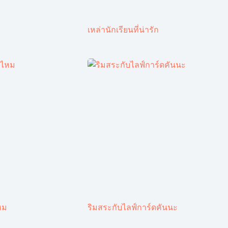
เหล่านักเรียนที่น่ารัก
หม
ริมสระกับไลฟ์การ์ดคันนะ