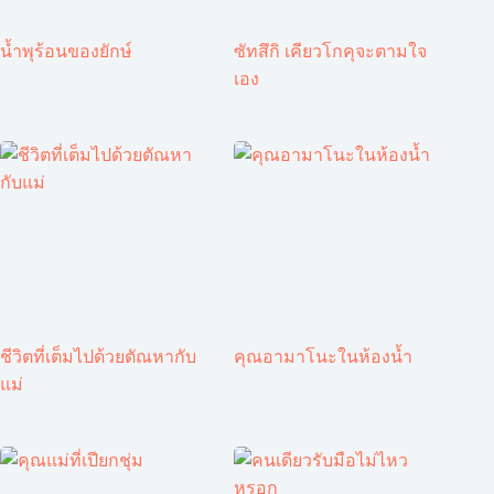
น้ำพุร้อนของยักษ์
ซัทสึกิ เคียวโกคุจะตามใจ
เอง
ชีวิตที่เต็มไปด้วยตัณหากับ
คุณอามาโนะในห้องน้ำ
แม่