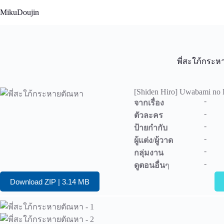
Skip
MikuDoujin
to
content
พี่สะใภ้กระ
[Shiden Hiro] Uwabami no 
-
จากเรื่อง
-
ตัวละคร
-
ป้ายกำกับ
-
ผู้แต่ง/ผู้วาด
-
กลุ่มงาน
-
ดูตอนอื่น
ๆ
Download ZIP | 3.14 MB