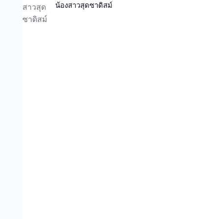
น้องสาวสุดซาดิสม์