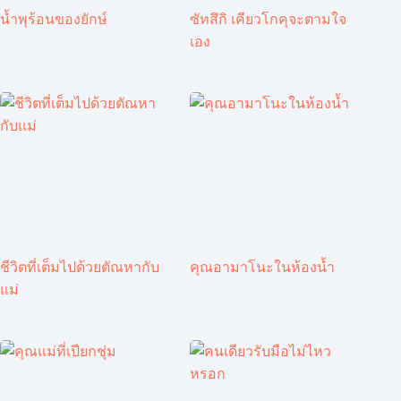
น้ำพุร้อนของยักษ์
ซัทสึกิ เคียวโกคุจะตามใจ
เอง
ชีวิตที่เต็มไปด้วยตัณหากับ
คุณอามาโนะในห้องน้ำ
แม่