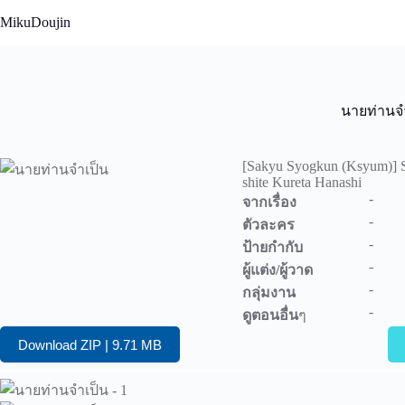
Skip
MikuDoujin
to
content
นายท่านจ
[Sakyu Syogkun (Ksyum)] S
shite Kureta Hanashi
-
จากเรื่อง
-
ตัวละคร
-
ป้ายกำกับ
-
ผู้แต่ง/ผู้วาด
-
กลุ่มงาน
-
ดูตอนอื่น
ๆ
Download ZIP | 9.71 MB