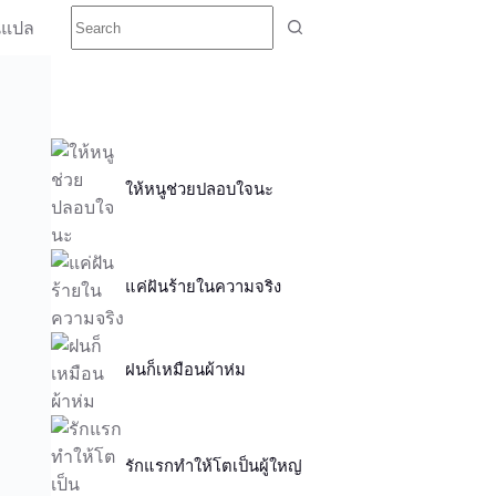
นแปล
ให้หนูช่วยปลอบใจนะ
แค่ฝันร้ายในความจริง
ฝนก็เหมือนผ้าห่ม
รักแรกทำให้โตเป็นผู้ใหญ่