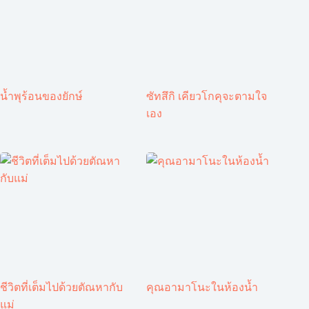
น้ำพุร้อนของยักษ์
ซัทสึกิ เคียวโกคุจะตามใจ
เอง
ชีวิตที่เต็มไปด้วยตัณหากับ
คุณอามาโนะในห้องน้ำ
แม่