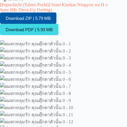
[Popochichi (Yahiro Pochi)] Sono Kisekae Ningyou wa H o
Suru (My Dress-Up Darling)
Download ZIP | 5.79 MB
Download PDF | 5.93 MB