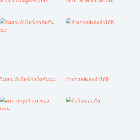
สาวเงียบในตู้ล็อคเกอร์
เรามาทำด้วยกันดีไหม
ริมสระกับไลฟ์การ์ดคันนะ
ร่างกายยังคงจำได้ดี