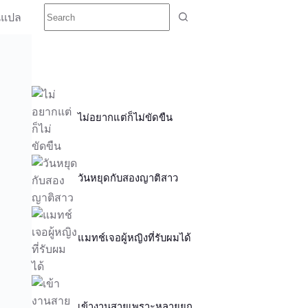
นแปล
ไม่อยากแต่ก็ไม่ขัดขืน
วันหยุดกับสองญาติสาว
แมทช์เจอผู้หญิงที่รับผมได้
เข้างานสายเพราะหลายยก