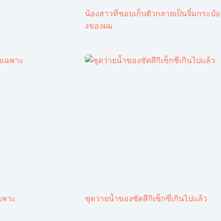
น้องสาวที่ชอบเก็บตัวกลายเป็นจิ๋มกระป๋อ
งของผม
ฉพาะ
ชุดว่ายน้ำของซัตสึกิเซ็กซี่เกินไปแล้ว