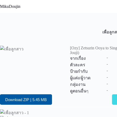
Skip
MikuDoujin
to
content
เพื่อลูก
[Ozy] Zetsurin Ooya to Sin
Jouji)
-
จากเรื่อง
-
ตัวละคร
-
ป้ายกำกับ
-
ผู้แต่ง/ผู้วาด
-
กลุ่มงาน
-
ดูตอนอื่น
ๆ
Download ZIP | 5.45 MB