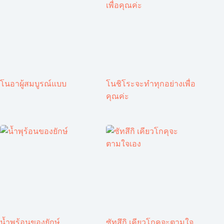
โนอาผู้สมบูรณ์แบบ
โนชิโระจะทำทุกอย่างเพื่อ
คุณค่ะ
น้ำพุร้อนของยักษ์
ซัทสึกิ เคียวโกคุจะตามใจ