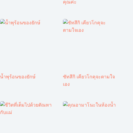
คุณค่ะ
น้ำพุร้อนของยักษ์
ซัทสึกิ เคียวโกคุจะตามใจ
เอง