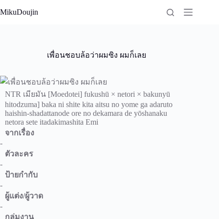
Skip
MikuDoujin
to
content
เพื่อนชอบล้อว่าผมซิง ผมก็เลย
NTR เมียมัน [Moedotei] fukushū × netori × bakunyū
hitodzuma] baka ni shite kita aitsu no yome ga adaruto
haishin-shadattanode ore no dekamara de yōshanaku
netora sete itadakimashita Emi
จากเรื่อง
-
ตัวละคร
-
ป้ายกำกับ
-
ผู้แต่ง/ผู้วาด
-
กลุ่มงาน