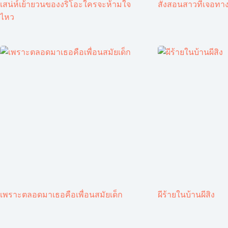
เสน่ห์เย้ายวนของงริโอะใครจะห้ามใจ
สั่งสอนสาวที่เจอทาง
ไหว
เพราะตลอดมาเธอคือเพื่อนสมัยเด็ก
ผีร้ายในบ้านผีสิง