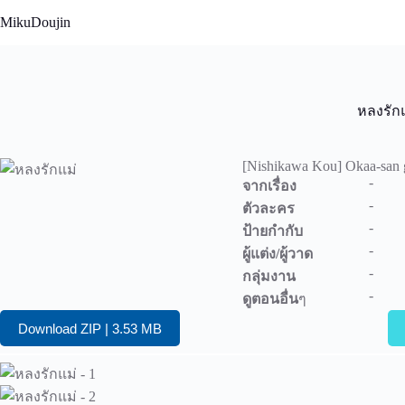
Skip
MikuDoujin
to
content
หลงรัก
[Nishikawa Kou] Okaa-san 
-
จากเรื่อง
-
ตัวละคร
-
ป้ายกำกับ
-
ผู้แต่ง/ผู้วาด
-
กลุ่มงาน
-
ดูตอนอื่น
ๆ
Download ZIP | 3.53 MB