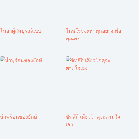
โนอาผู้สมบูรณ์แบบ
โนชิโระจะทำทุกอย่างเพื่อ
คุณค่ะ
น้ำพุร้อนของยักษ์
ซัทสึกิ เคียวโกคุจะตามใจ
เอง