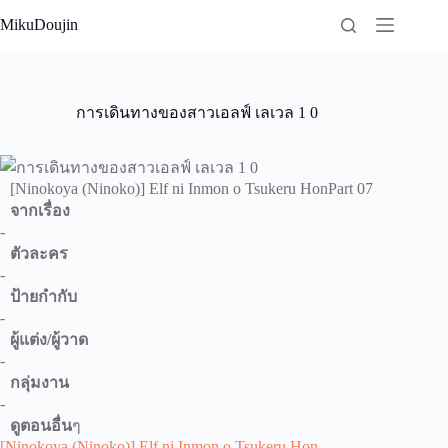
Skip
MikuDoujin
to
content
การเดินทางของสาวเอลฟ์ เลเวล 1 0
[Ninokoya (Ninoko)] Elf ni Inmon o Tsukeru HonPart 07
จากเรื่อง
-
ตัวละคร
-
ป้ายกำกับ
-
ผู้แต่ง/ผู้วาด
-
กลุ่มงาน
-
ดูตอนอื่น
ๆ
[Ninokoya (Ninoko)] Elf ni Inmon o Tsukeru Hon