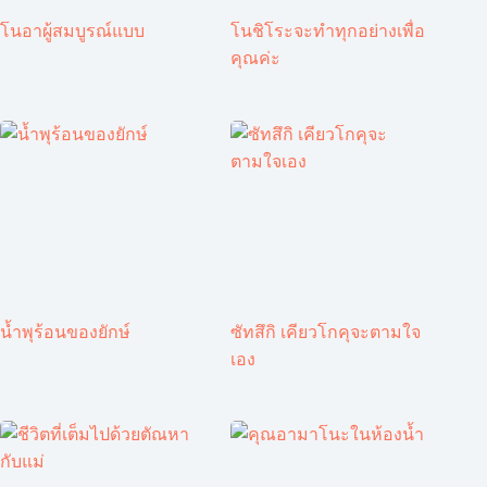
โนอาผู้สมบูรณ์แบบ
โนชิโระจะทำทุกอย่างเพื่อ
คุณค่ะ
น้ำพุร้อนของยักษ์
ซัทสึกิ เคียวโกคุจะตามใจ
เอง