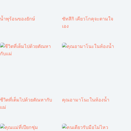
น้ำพุร้อนของยักษ์
ซัทสึกิ เคียวโกคุจะตามใจ
เอง
ชีวิตที่เต็มไปด้วยตัณหากับ
คุณอามาโนะในห้องน้ำ
แม่