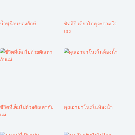
น้ำพุร้อนของยักษ์
ซัทสึกิ เคียวโกคุจะตามใจ
เอง
ชีวิตที่เต็มไปด้วยตัณหากับ
คุณอามาโนะในห้องน้ำ
แม่