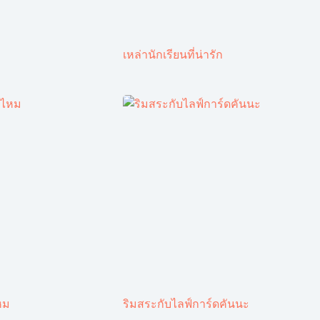
เหล่านักเรียนที่น่ารัก
หม
ริมสระกับไลฟ์การ์ดคันนะ