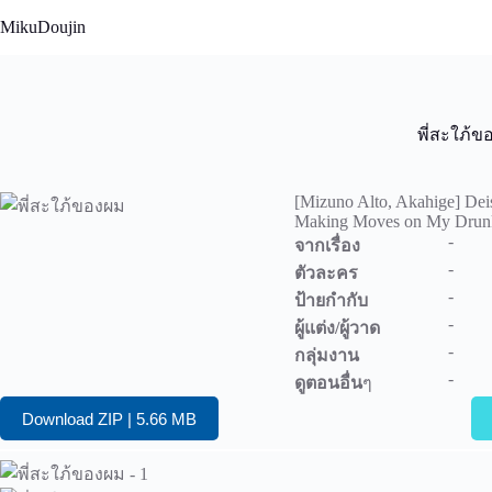
Skip
MikuDoujin
to
content
พี่สะใภ้
[Mizuno Alto, Akahige] Dei
Making Moves on My Drunk
-
จากเรื่อง
-
ตัวละคร
-
ป้ายกำกับ
-
ผู้แต่ง/ผู้วาด
-
กลุ่มงาน
-
ดูตอนอื่น
ๆ
Download ZIP | 5.66 MB