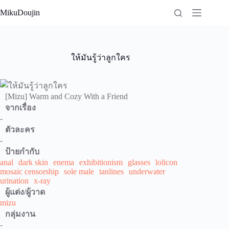
Skip
MikuDoujin
to
content
ให้มันรู้ว่าลูกใคร
[Mizu] Warm and Cozy With a Friend
จากเรื่อง
-
ตัวละคร
-
ป้ายกำกับ
anal
dark skin
enema
exhibitionism
glasses
lolicon
mosaic censorship
sole male
tanlines
underwater
urination
x-ray
ผู้แต่ง/ผู้วาด
mizu
กลุ่มงาน
-