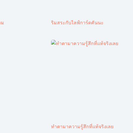
หม
ริมสระกับไลฟ์การ์ดคันนะ
ทำตามาความรู้สึกที่แท้จริงเลย