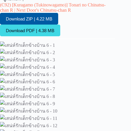
(C92) [Kuragamo (Tukinowagamo)] Tonari no Chinatsu-
chan R | Next Door's Chinatsu-chan R
Download ZIP | 4.22 MB
Download PDF | 4.38 MB