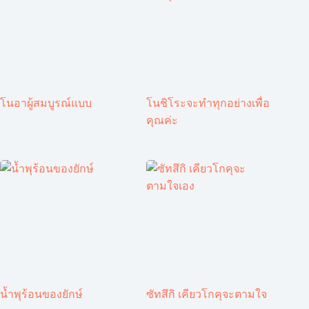
โนอาผู้สมบูรณ์แบบ
โนชิโระจะทำทุกอย่างเพื่อ
คุณค่ะ
น้ำพุร้อนของยักษ์
ซัทสึกิ เคียวโกคุจะตามใจ