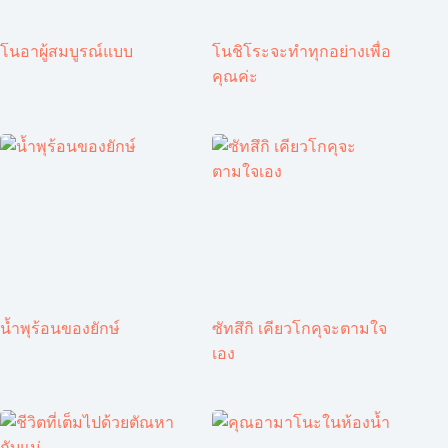
โนอาผู้สมบูรณ์แบบ
โนชิโระจะทำทุกอย่างเพื่อ
คุณค่ะ
น้ำพุร้อนของยักษ์
ซัทสึกิ เคียวโกคุจะตามใจ
เอง