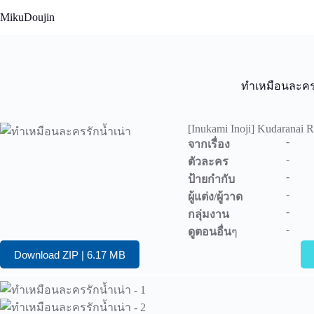
Skip
MikuDoujin
to
content
ทำเหมือนละครร
[Inukami Inoji] Kudaranai R
-
จากเรื่อง
-
ตัวละคร
-
ป้ายกำกับ
-
ผู้แต่ง/ผู้วาด
-
กลุ่มงาน
-
ดูตอนอื่น
ๆ
Download ZIP | 6.17 MB