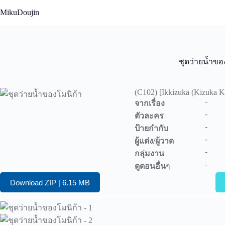
Skip
MikuDoujin
to
content
ชุดว่ายน้ำขอ
(C102) [Ikkizuka (Kizuka K
-
จากเรื่อง
-
ตัวละคร
-
ป้ายกำกับ
-
ผู้แต่ง/ผู้วาด
-
กลุ่มงาน
-
ดูตอนอื่น
ๆ
Download ZIP | 6.15 MB