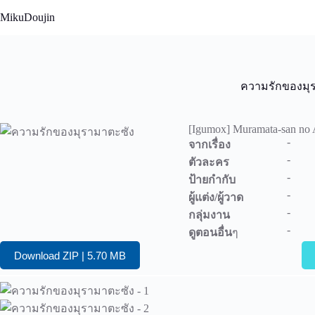
Skip
MikuDoujin
to
content
ความรักของมุ
[Igumox] Muramata-san no 
-
จากเรื่อง
-
ตัวละคร
-
ป้ายกำกับ
-
ผู้แต่ง/ผู้วาด
-
กลุ่มงาน
-
ดูตอนอื่น
ๆ
Download ZIP | 5.70 MB