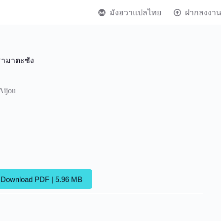
มังฮวาแปลไทย
ฝากลงงา
รามาตะซัง
Aijou
Download PDF | 5.96 MB