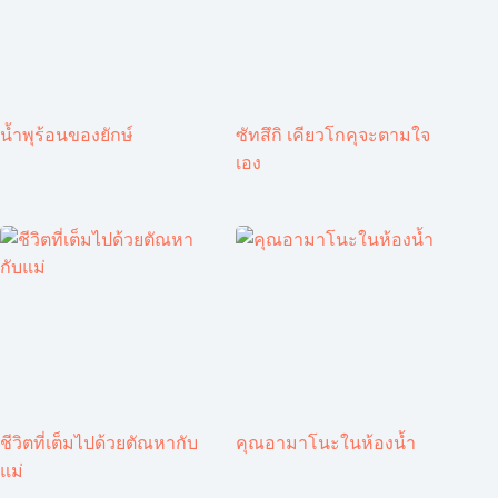
น้ำพุร้อนของยักษ์
ซัทสึกิ เคียวโกคุจะตามใจ
เอง
ชีวิตที่เต็มไปด้วยตัณหากับ
คุณอามาโนะในห้องน้ำ
แม่