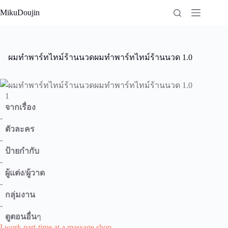
Skip
MikuDoujin
to
content
ผมทำพาร์ทไทม์ร้านนวดผมทำพาร์ทไทม์ร้านนวด 1.0
1
จากเรื่อง
-
ตัวละคร
-
ป้ายกำกับ
-
ผู้แต่ง/ผู้วาด
-
กลุ่มงาน
-
ดูตอนอื่น
ๆ
I work part-time at a massage shop.