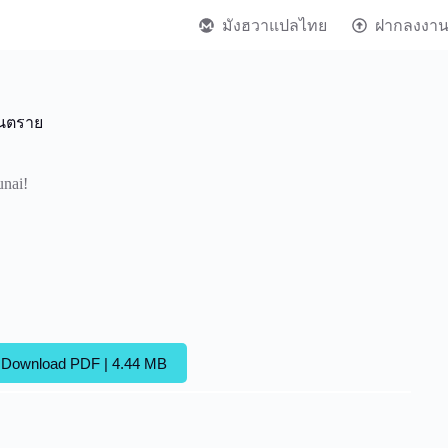
มังฮวาแปลไทย
ฝากลงงา
ันตราย
unai!
Download PDF | 4.44 MB