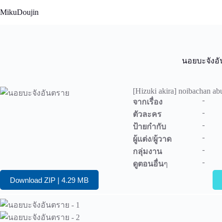
Skip
MikuDoujin
to
content
นอยบะจังอ
[Hizuki akira] noibachan ab
-
จากเรื่อง
-
ตัวละคร
-
ป้ายกำกับ
-
ผู้แต่ง/ผู้วาด
-
กลุ่มงาน
-
ดูตอนอื่น
ๆ
Download ZIP | 4.29 MB