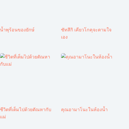
น้ำพุร้อนของยักษ์
ซัทสึกิ เคียวโกคุจะตามใจ
เอง
ชีวิตที่เต็มไปด้วยตัณหากับ
คุณอามาโนะในห้องน้ำ
แม่