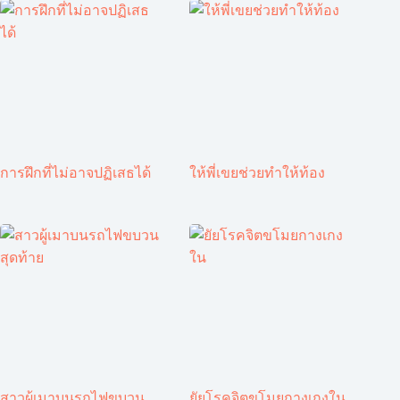
การฝึกที่ไม่อาจปฏิเสธได้
ให้พี่เขยช่วยทำให้ท้อง
สาวผู้เมาบนรถไฟขบวน
ยัยโรคจิตขโมยกางเกงใน