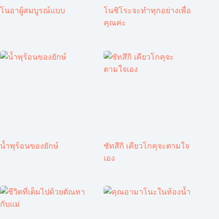
โนอาผู้สมบูรณ์แบบ
โนชิโระจะทำทุกอย่างเพื่อ
คุณค่ะ
น้ำพุร้อนของยักษ์
ซัทสึกิ เคียวโกคุจะตามใจ
เอง