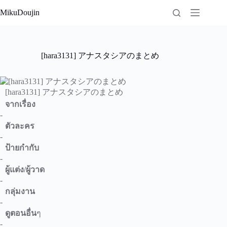
Skip
MikuDoujin
to
content
[hara3131] アナスタシアのまとめ
[hara3131] アナスタシアのまとめ
จากเรื่อง
-
ตัวละคร
-
ป้ายกำกับ
-
ผู้แต่ง/ผู้วาด
-
กลุ่มงาน
-
ดูตอนอื่น
ๆ
-