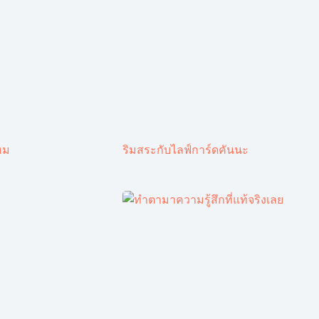
หม
ริมสระกับไลฟ์การ์ดคันนะ