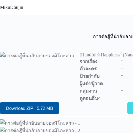
Skip
MikuDoujin
to
content
การต่อสู้ที่น่าอับ
[Handful☆Happiness! (Nana
-
จากเรื่อง
-
ตัวละคร
-
ป้ายกำกับ
-
ผู้แต่ง/ผู้วาด
-
กลุ่มงาน
-
ดูตอนอื่น
ๆ
Download ZIP | 5.72 MB