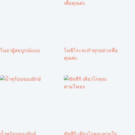
โนอาผู้สมบูรณ์แบบ
โนชิโระจะทำทุกอย่างเพื่อ
คุณค่ะ
น้ำพุร้อนของยักษ์
ซัทสึกิ เคียวโกคุจะตามใจ