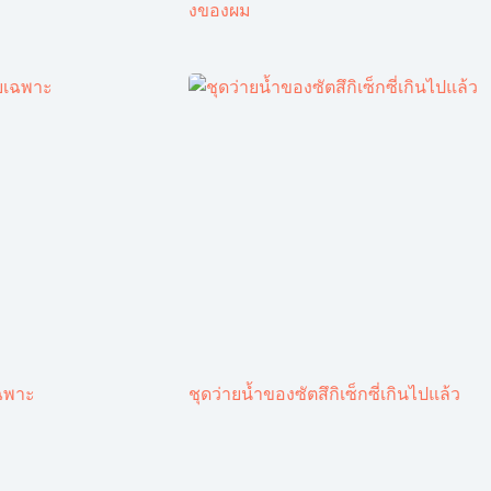
งของผม
ฉพาะ
ชุดว่ายน้ำของซัตสึกิเซ็กซี่เกินไปแล้ว