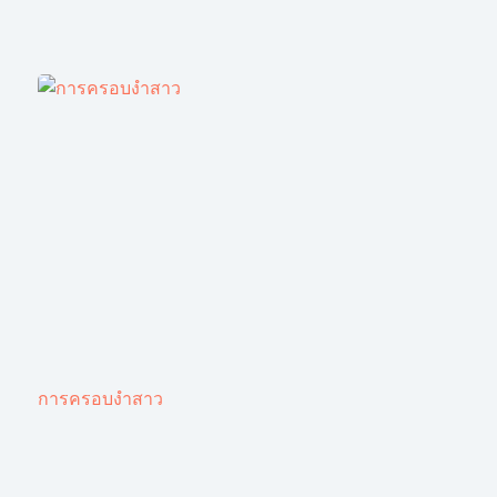
การครอบงำสาว