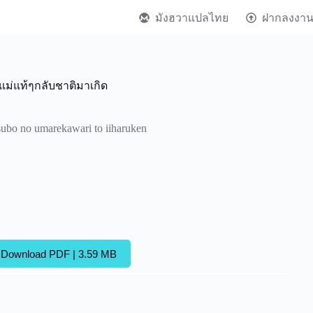
มังฮวาแปลไทย
ฝากลงงา
นแม่แท้ๆกลับชาติมาเกิด
ubo no umarekawari to iiharuken
Download PDF | 3.59 MB