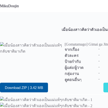
Skip
MikuDoujin
to
content
เมื่อน้องสาวคิดว่าตัวเองเป็
[Gomatamago] Gimai ga Jits
-
จากเรื่อง
-
ตัวละคร
-
ป้ายกำกับ
-
ผู้แต่ง/ผู้วาด
-
กลุ่มงาน
-
ดูตอนอื่น
ๆ
Download ZIP | 3.42 MB