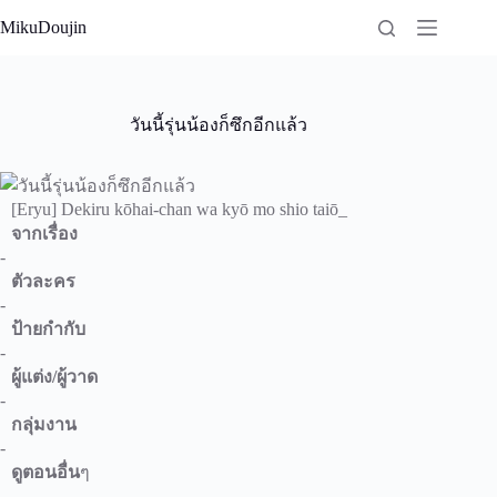
Skip
MikuDoujin
to
content
วันนี้รุ่นน้องก็ซึกอีกแล้ว
[Eryu] Dekiru kōhai-chan wa kyō mo shio taiō_
จากเรื่อง
-
ตัวละคร
-
ป้ายกำกับ
-
ผู้แต่ง/ผู้วาด
-
กลุ่มงาน
-
ดูตอนอื่น
ๆ
-