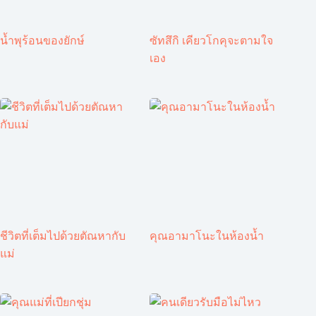
น้ำพุร้อนของยักษ์
ซัทสึกิ เคียวโกคุจะตามใจ
เอง
ชีวิตที่เต็มไปด้วยตัณหากับ
คุณอามาโนะในห้องน้ำ
แม่