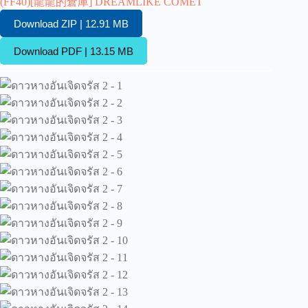
(FF40)[龍龍的倉庫] DREAMLIKE COMET
Download ZIP | 12.91 MB
Download PDF | 13.15 MB