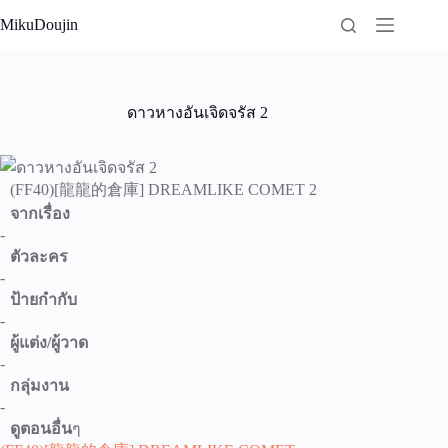
Skip
MikuDoujin
to
content
ดาวหางอันเจิดจรัส 2
(FF40)[龍龍的倉庫] DREAMLIKE COMET 2
จากเรื่อง
-
ตัวละคร
-
ป้ายกำกับ
-
ผู้แต่ง/ผู้วาด
-
กลุ่มงาน
-
ดูตอนอื่น
ๆ