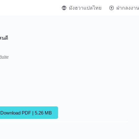
มังฮวาแปลไทย
ฝากลงงา
สนดี
uite
Download PDF | 5.26 MB