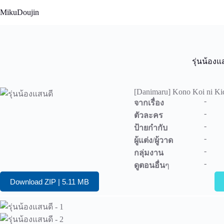
Skip
MikuDoujin
to
content
รุ่นน้องแ
[Danimaru] Kono Koi ni Kid
-
จากเรื่อง
-
ตัวละคร
-
ป้ายกำกับ
-
ผู้แต่ง/ผู้วาด
-
กลุ่มงาน
-
ดูตอนอื่น
ๆ
Download ZIP | 5.11 MB