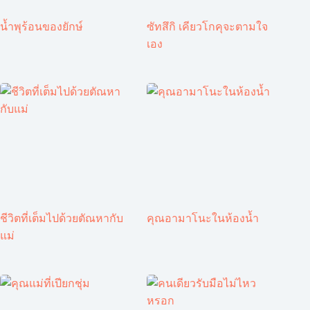
น้ำพุร้อนของยักษ์
ซัทสึกิ เคียวโกคุจะตามใจ
เอง
ชีวิตที่เต็มไปด้วยตัณหากับ
คุณอามาโนะในห้องน้ำ
แม่