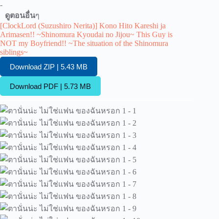
-
ดูตอนอื่น
ๆ
[ClockLord (Suzushiro Nerita)] Kono Hito Kareshi ja
Arimasen!! ~Shinomura Kyoudai no Jijou~ This Guy is
NOT my Boyfriend!! ~The situation of the Shinomura
siblings~
Download ZIP | 5.43 MB
Download PDF | 5.73 MB