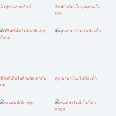
น้ำพุร้อนของยักษ์
ซัทสึกิ เคียวโกคุจะตามใจ
เอง
ชีวิตที่เต็มไปด้วยตัณหากับ
คุณอามาโนะในห้องน้ำ
แม่