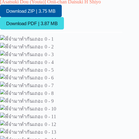
[Asatsuki Dou (Youta)] Onii-chan Daisuki H Shiyo
Download ZIP | 3.75 MB
Download PDF | 3.87 MB