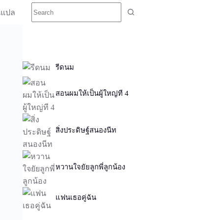
นแปล
รีดนม
สอนผมให้เป็นผู้ใหญ่ที 4
สิ่งประดิษฐ์สนองนีท
หวานใจยัยลูกพี่ลูกน้อง
แฟนเธอคู่ฉัน