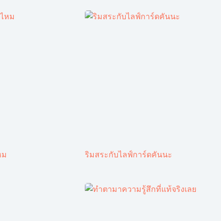
หม
ริมสระกับไลฟ์การ์ดคันนะ