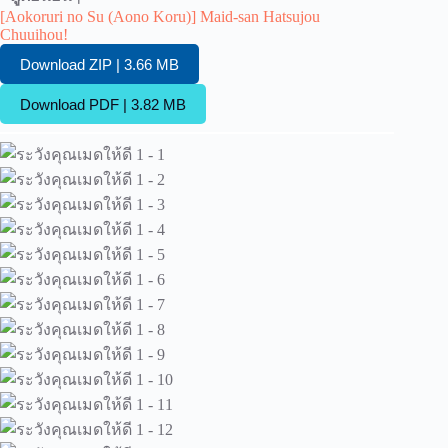
[Aokoruri no Su (Aono Koru)] Maid-san Hatsujou
Chuuihou!
Download ZIP | 3.66 MB
Download PDF | 3.82 MB